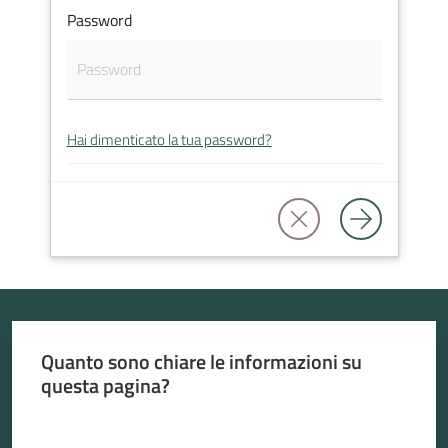
Password
Atti
Hai dimenticato la tua password?
amministrativi
Albo
pretorio
Sportello
telematico
SUE
Quanto sono chiare le informazioni su
questa pagina?
Tutti
Valuta da 1 a 5 stelle
gli