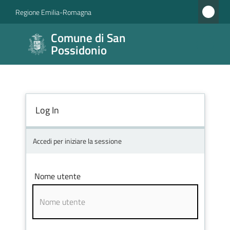
Vai al contenuto
Vai alla navigazione
Vai al footer
Regione Emilia-Romagna
Comune di
Comune di San
San
Possidonio
Possidonio
Log In
Amministrazione
Novità
Accedi per iniziare la sessione
Servizi
Nome utente
Vivere
il
Comune