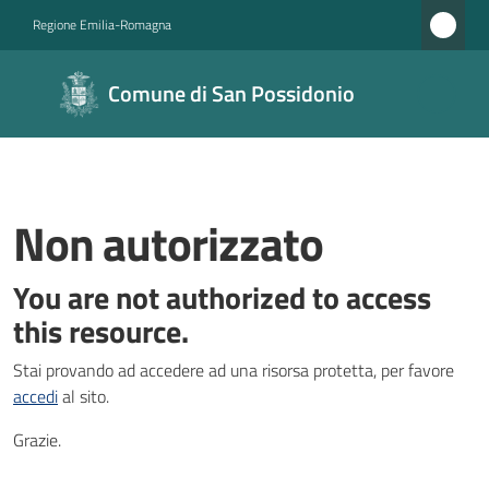
Vai al contenuto
Vai alla navigazione
Vai al footer
Regione Emilia-Romagna
Comune di
Comune di San Possidonio
San
Possidonio
Non autorizzato
Amministrazione
You are not authorized to access
Novità
this resource.
Servizi
Stai provando ad accedere ad una risorsa protetta, per favore
accedi
al sito.
Vivere
il
Grazie.
Comune