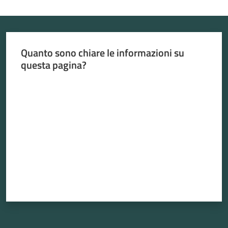
Menu selezionato
Quanto sono chiare le informazioni su
Atti
questa pagina?
amministrativi
Valuta da 1 a 5 stelle
Albo
pretorio
Sportello
telematico
SUE
Tutti
gli
argomenti...