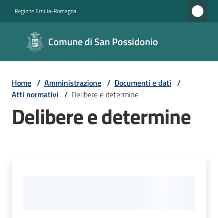
Vai al contenuto
Vai alla navigazione
Vai al footer
Regione Emilia-Romagna
Comune di
Comune di San Possidonio
San
Possidonio
Home
/
Amministrazione
/
Documenti e dati
/
Atti normativi
/
Delibere e determine
Amministrazione
Delibere e determine
Menu selezionato
Novità
Servizi
Vivere
il
Comune