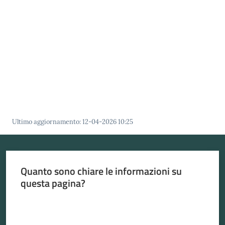
Menu selezionato
Atti
amministrativi
Albo
pretorio
Ultimo aggiornamento
:
12-04-2026 10:25
Sportello
telematico
SUE
Quanto sono chiare le informazioni su
questa pagina?
Tutti
gli
Valuta da 1 a 5 stelle
argomenti...