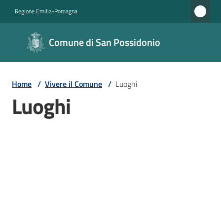
Vai al contenuto
Vai alla navigazione
Vai al footer
Regione Emilia-Romagna
Comune di
Comune di San Possidonio
San
Possidonio
Home
/
Vivere il Comune
/
Luoghi
Luoghi
Amministrazione
Novità
Servizi
Vivere
il
Comune