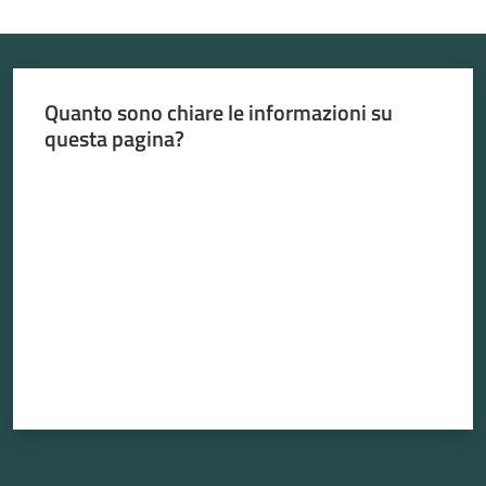
Menu selezionato
Quanto sono chiare le informazioni su
Atti
questa pagina?
amministrativi
Valuta da 1 a 5 stelle
Albo
pretorio
Sportello
telematico
SUE
Tutti
gli
argomenti...