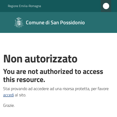
Vai al contenuto
Vai alla navigazione
Vai al footer
Regione Emilia-Romagna
Comune di
Comune di San Possidonio
San
Possidonio
Non autorizzato
Amministrazione
You are not authorized to access
Novità
this resource.
Servizi
Stai provando ad accedere ad una risorsa protetta, per favore
accedi
al sito.
Vivere
il
Grazie.
Comune