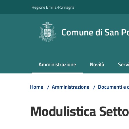
Vai al contenuto
Vai alla navigazione
Vai al footer
Regione Emilia-Romagna
Comune di San P
Amministrazione
Novità
Servi
Menu selezionato
Home
Amministrazione
Documenti e d
/
/
Modulistica Setto