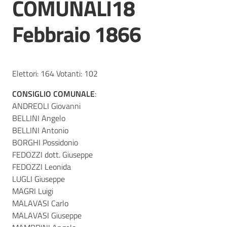
COMUNALI18
Febbraio 1866
Atti
amministrativi
Elettori: 164 Votanti: 102
Albo
CONSIGLIO COMUNALE
:
pretorio
ANDREOLI Giovanni
BELLINI Angelo
BELLINI Antonio
Sportello
BORGHI Possidonio
telematico
FEDOZZI dott. Giuseppe
SUE
FEDOZZI Leonida
LUGLI Giuseppe
Tutti
MAGRI Luigi
gli
MALAVASI Carlo
argomenti...
MALAVASI Giuseppe