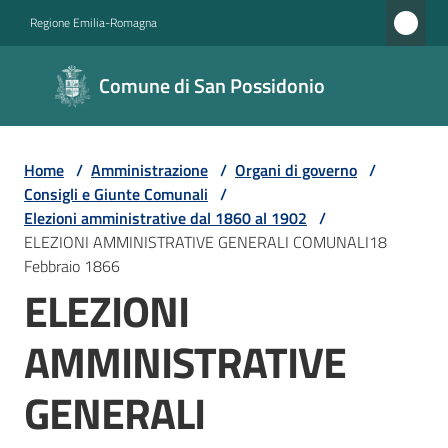
Vai al contenuto
Vai alla navigazione
Vai al footer
Regione Emilia-Romagna
Comune di
Comune di San Possidonio
San
Possidonio
Home
/
Amministrazione
/
Organi di governo
/
Consigli e Giunte Comunali
/
Amministrazione
Elezioni amministrative dal 1860 al 1902
/
Menu selezionato
ELEZIONI AMMINISTRATIVE GENERALI COMUNALI18
Febbraio 1866
Novità
ELEZIONI
Servizi
AMMINISTRATIVE
Vivere
GENERALI
il
Comune