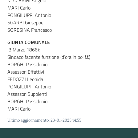
MAMBRINI Angelo
MARI Carlo
PONGILUPPI Antonio
Seguici
SGARBI Giuseppe
su
SORESINA Francesco
GIUNTA COMUNALE
(3 Marzo 1866):
Sindaco facente funzione (d’ora in poi f.f.)
BORGHI Possidonio
Assessori Effettivi
FEDOZZI Leonida
PONGILUPPI Antonio
Assessori Supplenti
BORGHI Possidonio
MARI Carlo
Ultimo aggiornamento
:
23-01-2025 14:55