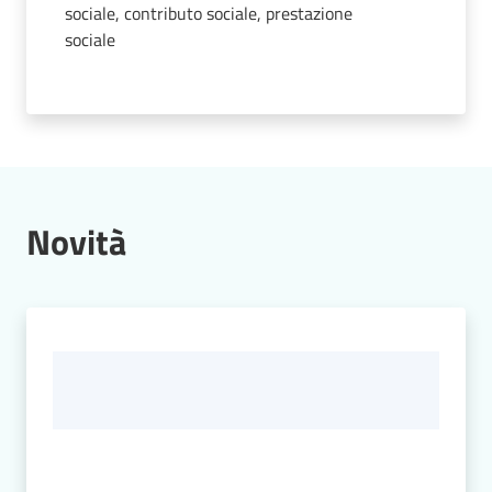
sociale, contributo sociale, prestazione
sociale
Atti
amministrativi
Albo
pretorio
Novità
Sportello
telematico
SUE
Tutti
gli
argomenti...
Menu selezionato