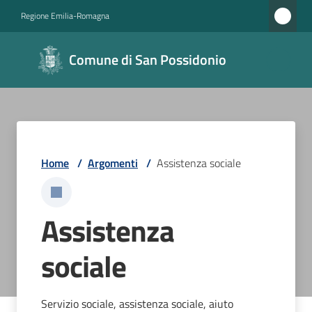
Vai al contenuto
Vai alla navigazione
Vai al footer
Regione Emilia-Romagna
Comune di
Comune di San Possidonio
San
Possidonio
Amministrazione
Home
/
Argomenti
/
Assistenza sociale
Novità
Assistenza
Servizi
sociale
Vivere
il
Comune
Servizio sociale, assistenza sociale, aiuto