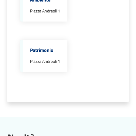
Piazza Andreoli 1
Atti
amministrativi
Patrimonio
Albo
Piazza Andreoli 1
pretorio
Sportello
telematico
SUE
Tutti
gli
argomenti...
Menu selezionato