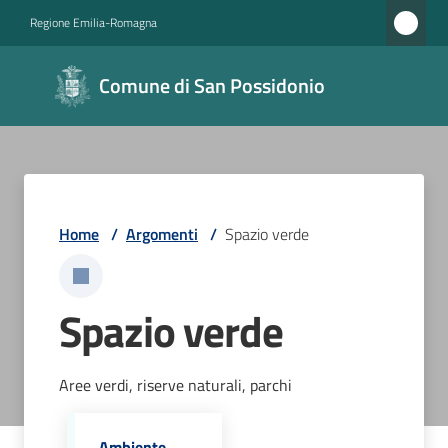
Vai al contenuto
Vai alla navigazione
Vai al footer
Regione Emilia-Romagna
Comune di
Comune di San Possidonio
San
Possidonio
Amministrazione
Home
/
Argomenti
/
Spazio verde
Novità
Spazio verde
Servizi
Vivere
Aree verdi, riserve naturali, parchi
il
Comune
Ambiente