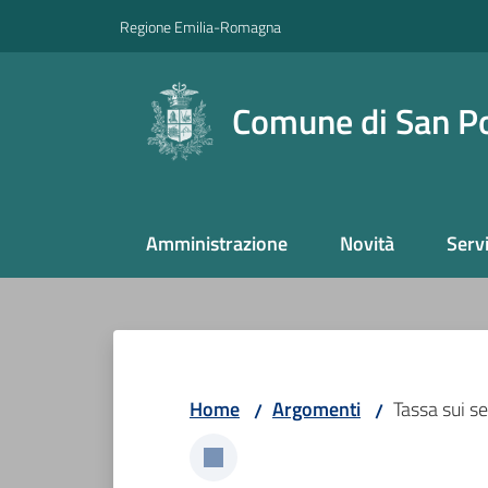
Vai al contenuto
Vai alla navigazione
Vai al footer
Regione Emilia-Romagna
Comune di San P
Amministrazione
Novità
Servi
Home
Argomenti
Tassa sui se
/
/