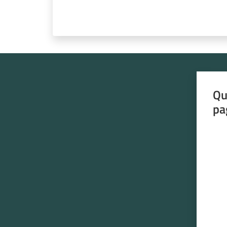
Qu
pa
Valut