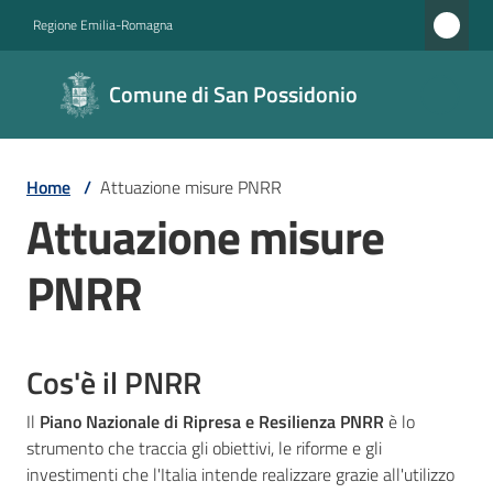
Vai al contenuto
Vai alla navigazione
Vai al footer
Regione Emilia-Romagna
Comune di
Comune di San Possidonio
San
Possidonio
Home
/
Attuazione misure PNRR
Attuazione misure
Amministrazione
PNRR
Novità
Servizi
Cos'è il PNRR
Vivere
Il
Piano Nazionale di Ripresa e Resilienza PNRR
è lo
il
strumento che traccia gli obiettivi, le riforme e gli
Comune
investimenti che l'Italia intende realizzare grazie all'utilizzo