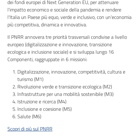
dei fondi europei di Next Generation EU, per attenuare
l'impatto economico e sociale della pandemia e rendere
l'Italia un Paese più equo, verde e inclusivo, con un'economia
più competitiva, dinamica e innovativa.
Atti
Il PNRR annovera tre priorità trasversali condivise a livello
amministrativi
europeo (digitalizzazione e innovazione, transizione
ecologica e inclusione sociale) e si sviluppa lungo 16
Albo
Componenti, raggruppate in 6 missioni:
pretorio
Digitalizzazione, innovazione, competitività, cultura e
turismo (M1)
Sportello
Rivoluzione verde e transizione ecologica (M2)
telematico
Infrastrutture per una mobilità sostenibile (M3)
SUE
Istruzione e ricerca (M4)
Inclusione e coesione (M5)
Tutti
Salute (M6)
gli
argomenti...
Scopri di più sul PNRR