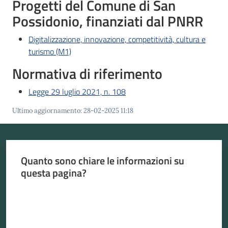
Progetti del Comune di San
Possidonio, finanziati dal PNRR
Seguici
su
Digitalizzazione, innovazione, competitività, cultura e
turismo (M1)
Normativa di riferimento
Legge 29 luglio 2021, n. 108
Ultimo aggiornamento
:
28-02-2025 11:18
Quanto sono chiare le informazioni su
questa pagina?
Valuta da 1 a 5 stelle