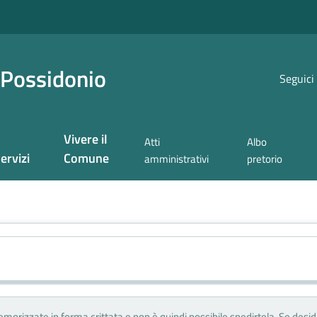
 Possidonio
Seguici
Vivere il
Atti
Albo
ervizi
Comune
amministrativi
pretorio
morizzate in forma crittata e non è quindi possibile spedirtela. Se desi