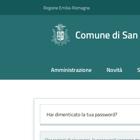
Vai al contenuto
Vai alla navigazione
Vai al footer
Regione Emilia-Romagna
Comune di San
Amministrazione
Novità
S
Hai dimenticato la tua password?
Per ragioni di sicurezza, le password vengono me