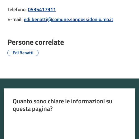
Telefono
:
0535417911
E-mail
:
edi.benatti@comune.sanpossidonio.mo.it
Atti
amministrativi
Persone correlate
Edi Benatti
Albo
pretorio
Sportello
telematico
SUE
Quanto sono chiare le informazioni su
questa pagina?
Tutti
Valuta da 1 a 5 stelle
gli
argomenti...