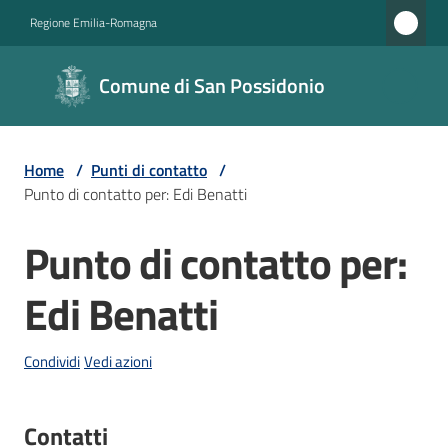
Vai al contenuto
Vai alla navigazione
Vai al footer
Regione Emilia-Romagna
Comune di
Comune di San Possidonio
San
Possidonio
Home
/
Punti di contatto
/
Punto di contatto per: Edi Benatti
Amministrazione
Punto di contatto per:
Salta al contenuto
Novità
Edi Benatti
Servizi
Condividi
Vedi azioni
Vivere
il
Comune
Contatti