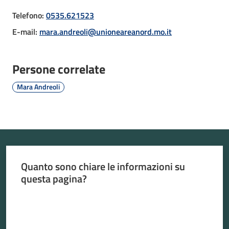
Telefono
:
0535.621523
E-mail
:
mara.andreoli@unioneareanord.mo.it
Atti
amministrativi
Persone correlate
Mara Andreoli
Albo
pretorio
Sportello
telematico
SUE
Quanto sono chiare le informazioni su
questa pagina?
Tutti
Valuta da 1 a 5 stelle
gli
argomenti...