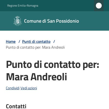
Vai al contenuto
Vai alla navigazione
Vai al footer
Regione Emilia-Romagna
Comune di
Comune di San Possidonio
San
Possidonio
Home
/
Punti di contatto
/
Punto di contatto per: Mara Andreoli
Amministrazione
Punto di contatto per:
Salta al contenuto
Novità
Mara Andreoli
Servizi
Condividi
Vedi azioni
Vivere
il
Comune
Contatti