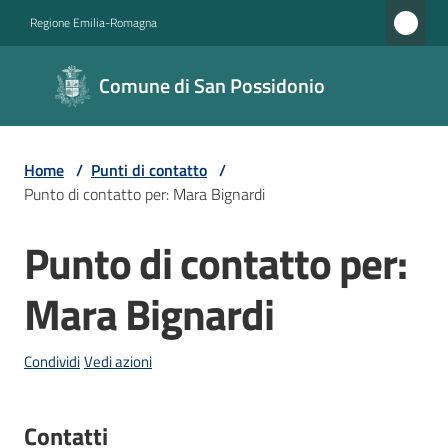
Vai al contenuto
Vai alla navigazione
Vai al footer
Regione Emilia-Romagna
Comune di
Comune di San Possidonio
San
Possidonio
Home
/
Punti di contatto
/
Punto di contatto per: Mara Bignardi
Amministrazione
Punto di contatto per:
Salta al contenuto
Novità
Mara Bignardi
Servizi
Condividi
Vedi azioni
Vivere
il
Comune
Contatti