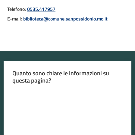
Telefono
:
0535.417957
E-mail
:
biblioteca@comune.sanpossidonio.mo.it
Atti
amministrativi
Albo
pretorio
Quanto sono chiare le informazioni su
Sportello
questa pagina?
telematico
Valuta da 1 a 5 stelle
SUE
Tutti
gli
argomenti...