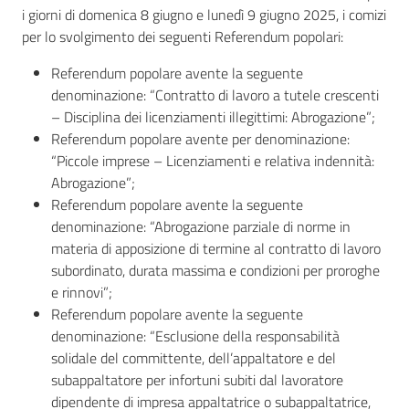
i giorni di domenica 8 giugno e lunedì 9 giugno 2025, i comizi
per lo svolgimento dei seguenti Referendum popolari:
Referendum popolare avente la seguente
denominazione: “Contratto di lavoro a tutele crescenti
Atti
– Disciplina dei licenziamenti illegittimi: Abrogazione”;
amministrativi
Referendum popolare avente per denominazione:
“Piccole imprese – Licenziamenti e relativa indennità:
Albo
Abrogazione”;
pretorio
Referendum popolare avente la seguente
denominazione: “Abrogazione parziale di norme in
Sportello
materia di apposizione di termine al contratto di lavoro
telematico
subordinato, durata massima e condizioni per proroghe
SUE
e rinnovi”;
Referendum popolare avente la seguente
Tutti
denominazione: “Esclusione della responsabilità
gli
solidale del committente, dell’appaltatore e del
argomenti...
subappaltatore per infortuni subiti dal lavoratore
dipendente di impresa appaltatrice o subappaltatrice,