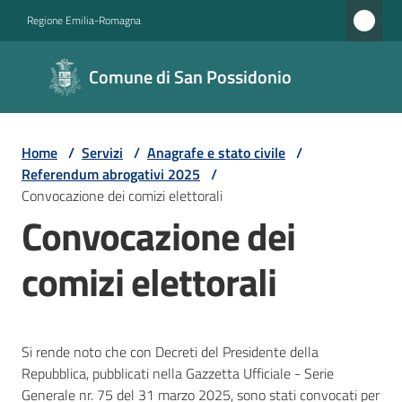
Vai al contenuto
Vai alla navigazione
Vai al footer
Regione Emilia-Romagna
Comune di
Comune di San Possidonio
San
Possidonio
Home
/
Servizi
/
Anagrafe e stato civile
/
Referendum abrogativi 2025
/
Amministrazione
Convocazione dei comizi elettorali
Convocazione dei
Novità
comizi elettorali
Servizi
Menu selezionato
Vivere
Si rende noto che con Decreti del Presidente della
il
Repubblica, pubblicati nella Gazzetta Ufficiale - Serie
Comune
Generale nr. 75 del 31 marzo 2025, sono stati convocati per