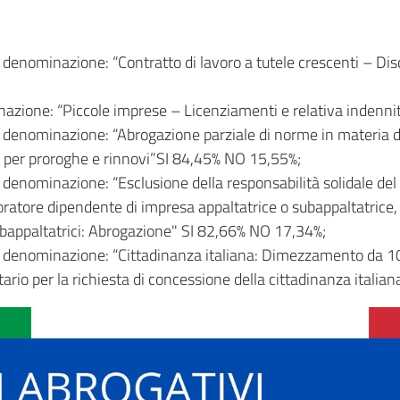
nominazione: “Contratto di lavoro a tutele crescenti – Discip
zione: “Piccole imprese – Licenziamenti e relativa indenn
enominazione: “Abrogazione parziale di norme in materia di 
 per proroghe e rinnovi”SI 84,45% NO 15,55%;
enominazione: “Esclusione della responsabilità solidale del 
voratore dipendente di impresa appaltatrice o subappaltatrice,
 subappaltatrici: Abrogazione" SI 82,66% NO 17,34%;
enominazione: “Cittadinanza italiana: Dimezzamento da 10 a 
rio per la richiesta di concessione della cittadinanza itali