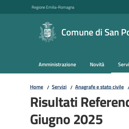
Vai al contenuto
Vai alla navigazione
Vai al footer
Regione Emilia-Romagna
Comune di San P
Amministrazione
Novità
Servi
Menu
Home
Servizi
Anagrafe e stato civile
/
/
Risultati Refere
Giugno 2025