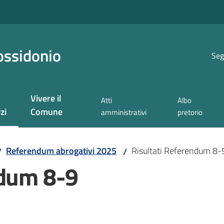
ossidonio
Seg
Vivere il
Atti
Albo
zi
Comune
amministrativi
pretorio
 selezionato
Referendum abrogativi 2025
Risultati Referendum 8
/
/
ndum 8-9