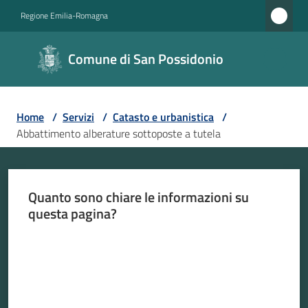
Vai al contenuto
Vai alla navigazione
Vai al footer
Regione Emilia-Romagna
Comune di
Comune di San Possidonio
San
Possidonio
Home
/
Servizi
/
Catasto e urbanistica
/
Abbattimento alberature sottoposte a tutela
Amministrazione
Novità
Quanto sono chiare le informazioni su
questa pagina?
Servizi
Menu selezionato
Valuta da 1 a 5 stelle
Vivere
il
Comune