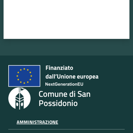
Atti
amministrativi
Albo
pretorio
Sportello
telematico
Comune di San
SUE
Possidonio
Tutti
gli
AMMINISTRAZIONE
argomenti...