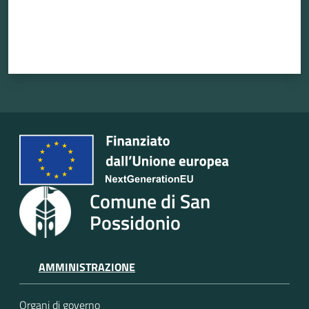
Atti
amministrativi
Albo
pretorio
Sportello
Comune di San
telematico
SUE
Possidonio
Tutti
AMMINISTRAZIONE
gli
argomenti...
Organi di governo