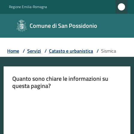
Vai al contenuto
Vai alla navigazione
Vai al footer
Regione Emilia-Romagna
Comune di
Comune di San Possidonio
San
Possidonio
Home
/
Servizi
/
Catasto e urbanistica
/
Sismica
Amministrazione
Quanto sono chiare le informazioni su
Novità
questa pagina?
Valuta da 1 a 5 stelle
Servizi
Menu selezionato
Vivere
il
Comune