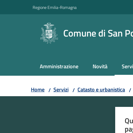
Vai al contenuto
Vai alla navigazione
Vai al footer
Regione Emilia-Romagna
Comune di San P
Amministrazione
Novità
Servi
Menu
Home
Servizi
Catasto e urbanistica
/
/
/
Qu
pa