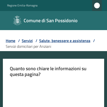
Vai al contenuto
Vai alla navigazione
Vai al footer
Regione Emilia-Romagna
Comune di
Comune di San Possidonio
San
Possidonio
Home
/
Servizi
/
Salute, benessere e assistenza
/
Servizi domiciliari per Anziani
Amministrazione
Novità
Quanto sono chiare le informazioni su
questa pagina?
Servizi
Menu selezionato
Valuta da 1 a 5 stelle
Vivere
il
Comune