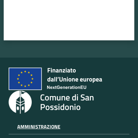
Atti
amministrativi
Albo
pretorio
Sportello
telematico
Comune di San
SUE
Possidonio
Tutti
gli
AMMINISTRAZIONE
argomenti...