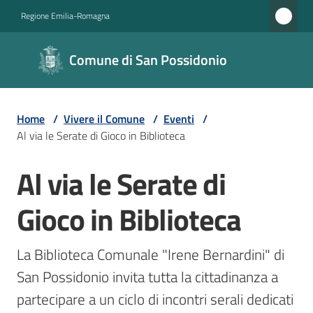
Vai al contenuto
Vai alla navigazione
Vai al footer
Regione Emilia-Romagna
Comune di
Comune di San Possidonio
San
Possidonio
Home
/
Vivere il Comune
/
Eventi
/
Al via le Serate di Gioco in Biblioteca
Amministrazione
Al via le Serate di
Salta al contenuto
Novità
Gioco in Biblioteca
Servizi
La Biblioteca Comunale "Irene Bernardini" di 
Vivere
San Possidonio invita tutta la cittadinanza a 
il
partecipare a un ciclo di incontri serali dedicati 
Comune