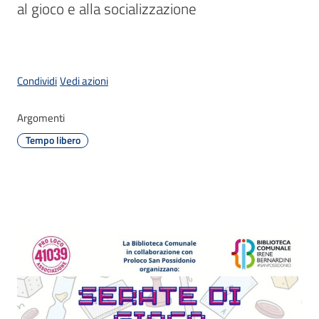
Menu selezionato
al gioco e alla socializzazione
Atti
Condividi
Vedi azioni
amministrativi
Argomenti
Albo
Tempo libero
pretorio
Sportello
telematico
SUE
Tutti
gli
argomenti...