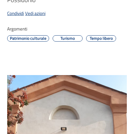
Menu selezionato
Condividi
Vedi azioni
Argomenti
Atti
amministrativi
Patrimonio culturale
Turismo
Tempo libero
Albo
pretorio
Sportello
telematico
SUE
Tutti
gli
argomenti...