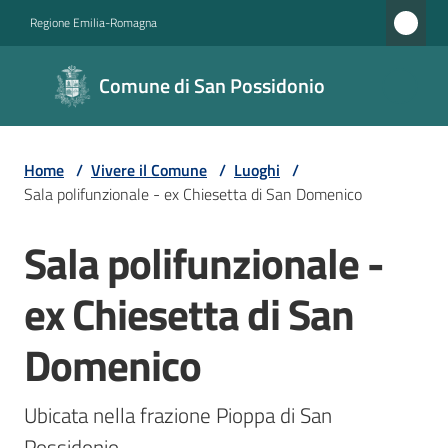
Vai al contenuto
Vai alla navigazione
Vai al footer
Regione Emilia-Romagna
Comune di
Comune di San Possidonio
San
Possidonio
Home
/
Vivere il Comune
/
Luoghi
/
Sala polifunzionale - ex Chiesetta di San Domenico
Amministrazione
Sala polifunzionale -
Salta al contenuto
Novità
ex Chiesetta di San
Servizi
Domenico
Vivere
il
Ubicata nella frazione Pioppa di San 
Comune
Possidonio