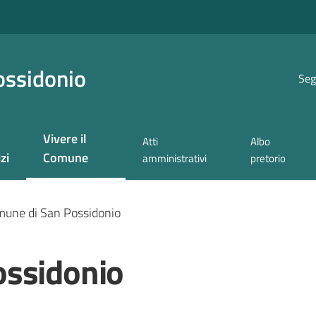
ossidonio
Seg
Vivere il
Atti
Albo
Menu selezionato
zi
Comune
amministrativi
pretorio
une di San Possidonio
ossidonio