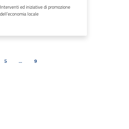
Interventi ed iniziative di promozione
dell’economia locale
5
...
9
na
Pagina
Pagina successiva
Pagina
Pagina successiva