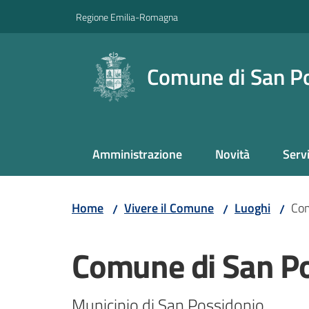
Vai al contenuto
Vai alla navigazione
Vai al footer
Regione Emilia-Romagna
Comune di San P
Amministrazione
Novità
Servi
Home
Vivere il Comune
Luoghi
Com
/
/
/
Salta al contenuto
Comune di San P
Municipio di San Possidonio