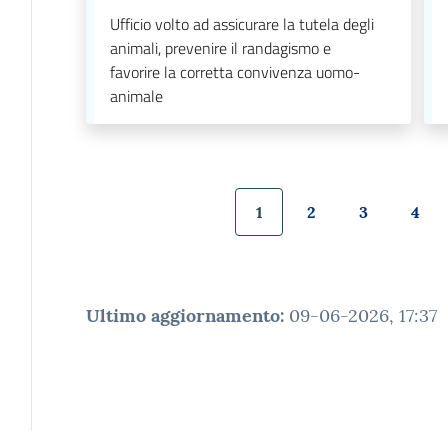
Ufficio volto ad assicurare la tutela degli
animali, prevenire il randagismo e
favorire la corretta convivenza uomo-
animale
1
2
3
4
Pagina precedente
Pagina
Pagina
Pagina
Pagi
Ultimo aggiornamento
:
09-06-2026, 17:37