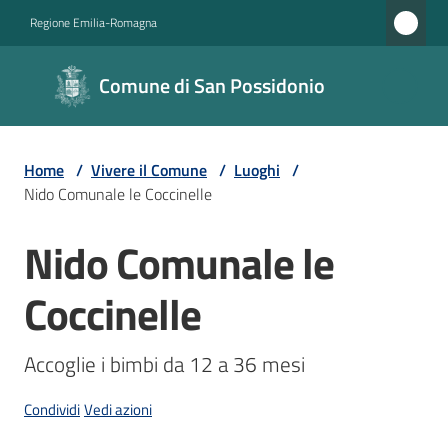
Vai al contenuto
Vai alla navigazione
Vai al footer
Regione Emilia-Romagna
Comune di
Comune di San Possidonio
San
Possidonio
Home
/
Vivere il Comune
/
Luoghi
/
Nido Comunale le Coccinelle
Amministrazione
Nido Comunale le
Salta al contenuto
Novità
Coccinelle
Servizi
Accoglie i bimbi da 12 a 36 mesi
Vivere
il
Condividi
Vedi azioni
Comune