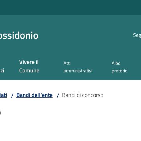
ossidonio
Seg
Vivere il
Atti
Albo
zi
Comune
amministrativi
pretorio
ati
Bandi dell'ente
Bandi di concorso
/
/
o