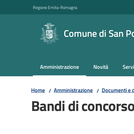
Vai al contenuto
Vai alla navigazione
Vai al footer
Regione Emilia-Romagna
Comune di San P
Amministrazione
Novità
Servi
Menu selezionato
Home
Amministrazione
Documenti e d
/
/
Bandi di concors