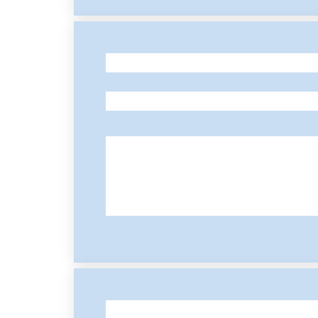
-
-
-