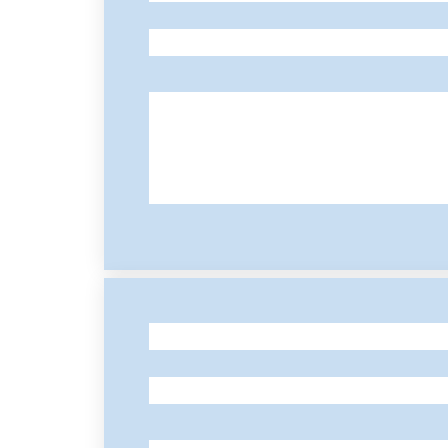
-
-
-