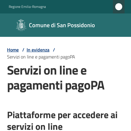
Vai al contenuto
Vai alla navigazione
Vai al footer
Regione Emilia-Romagna
Comune di
Comune di San Possidonio
San
Possidonio
Home
/
In evidenza
/
Servizi on line e pagamenti pagoPA
Amministrazione
Servizi on line e
Novità
pagamenti pagoPA
Servizi
Menu selezionato
Vivere
Piattaforme per accedere ai
il
servizi on line
Comune